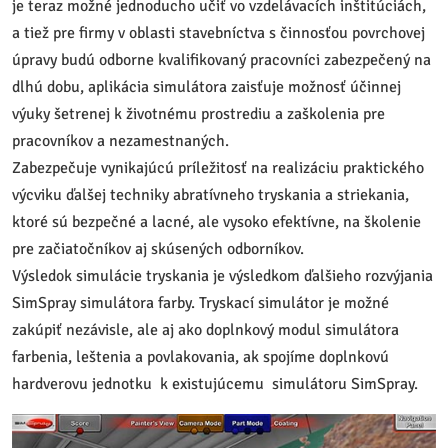
je teraz možné jednoducho učiť vo vzdelávacích inštitúciách,
a tiež pre firmy v oblasti stavebníctva s činnosťou povrchovej
úpravy budú odborne kvalifikovaný pracovníci zabezpečený na
dlhú dobu, aplikácia simulátora zaisťuje možnosť účinnej
výuky šetrenej k životnému prostrediu a zaškolenia pre
pracovníkov a nezamestnaných.
Zabezpečuje vynikajúcú príležitosť na realizáciu praktického
výcviku ďalšej techniky abratívneho tryskania a striekania,
ktoré sú bezpečné a lacné, ale vysoko efektívne, na školenie
pre začiatočníkov aj skúsených odborníkov.
Výsledok simulácie tryskania je výsledkom ďalšieho rozvýjania
SimSpray simulátora farby. Tryskací simulátor je možné
zakúpiť nezávisle, ale aj ako doplnkový modul simulátora
farbenia, leštenia a povlakovania, ak spojíme doplnkovú
hardverovu jednotku k existujúcemu simulátoru SimSpray.