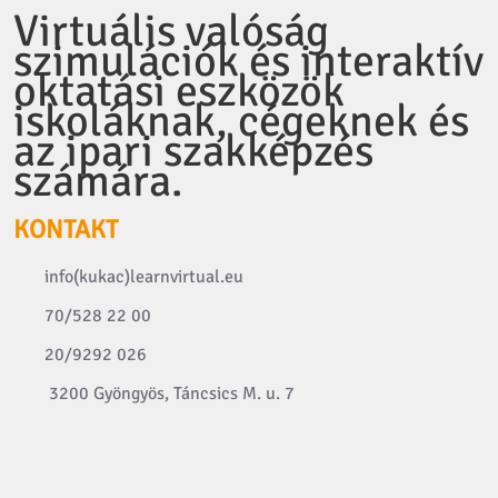
Virtuális valóság
szimulációk és interaktív
oktatási eszközök
iskoláknak, cégeknek és
az ipari szakképzés
számára.
KONTAKT
info(kukac)learnvirtual.eu
70/528 22 00
20/9292 026
3200 Gyöngyös, Táncsics M. u. 7